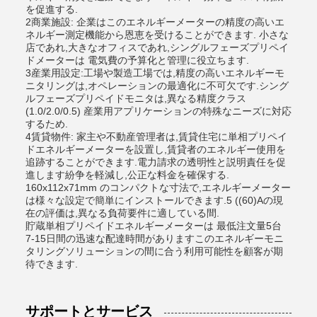
を促進する.
2商業施設: 企業はこのエネルギーメーターの精度の高いエ
ネルギー測定機能から恩恵を受けることができます. 小さな
店であれ,大きなオフィスであれ,シングルフェーズプリペイ
ドメーターは 電気費の予算化と管理に役立ちます.
3産業用設定:工場や製造工場では,精度の高いエネルギーモ
ニタリングは,オペレーションの最適化に不可欠です.シング
ルフェーズプリペイドモニタは,異なる精度クラス
(1.0/2.0/0.5) 産業用アプリケーションの特殊なニーズに対応
するため.
4賃貸物件: 家主や不動産管理者は,賃貸住宅に単相プリペイ
ドエネルギーメーターを設置し,賃貸者のエネルギー使用を
追跡することができます.電力請求の透明性と説明責任を促
進します紛争を軽減し,公正な料金を確保する.
160x112x71mm のコンパクトな寸法で,エネルギーメーター
は様々な設定で簡単にインストールできます.5 ((60)Aの現
在の評価は,異なる負荷要件に適している間.
貯蔵単相プリペイドエネルギーメーターは 最低注文量5台
7-15日間の迅速な配達時間がありますこのエネルギーモニ
タリングソリューションの間に合う利用可能性を顧客が期
待できます.
サポートとサービス