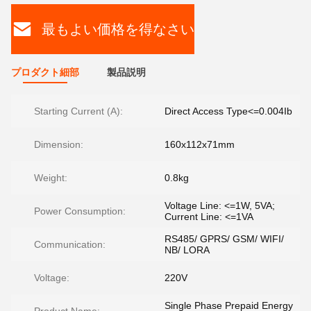
最もよい価格を得なさい
プロダクト細部
製品説明
Starting Current (A):
Direct Access Type<=0.004Ib
Dimension:
160x112x71mm
Weight:
0.8kg
Voltage Line: <=1W, 5VA;
Power Consumption:
Current Line: <=1VA
RS485/ GPRS/ GSM/ WIFI/
Communication:
NB/ LORA
Voltage:
220V
Single Phase Prepaid Energy