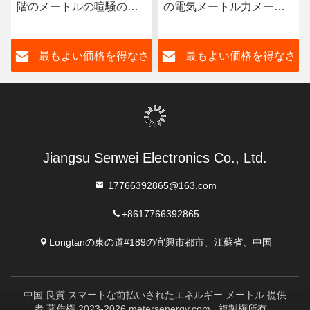
階のメートルの喧騒の柵
の電気メートル力メート
エネルギー モニターの単
ルRs485を前払いした
一フェーズ電子KWHのメ
さ
最もよい価格を得なさ
最もよい価格を得なさ
ートル
い
い
Jiangsu Senwei Electronics Co., Ltd.
17766392865@163.com
+8617766392865
Longtanの東の道#189の宜興市都市、江蘇省、中国
中国 良質 スマートな前払いされたエネルギー メートル 提供
者 著作権 2023-2026 metersenergy.com . 複製権所有。