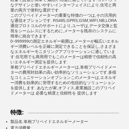
なデザインと使いやすいインターフェイスにより,住宅と商
業の両方で便利な選択です.
このプリペイドメーターの重要な特徴の一つは,その汎用的
な通信オプションです. RS485,GPRS,GSM,WIFI,NB,LORA
通信プロトコルのサポートにより,ユーザは,データ交換と監
視をシームレスにするために,メーターを既存のシステムに
簡単に統合できます..
0~999999の測定エネルギー範囲は,メーターが幅広いエネル
ギー消費レベルを正確に測定できることを保証し,さまざま
なエネルギーモニタリングアプリケーションに適していま
す.住宅用でも商用用でもこのメーターは精密で信頼性の高
いエネルギー測定を提供します.
単相プリペイドエネルギーメーターは,単相プリペイドメー
ターの費用対効果の高い効率的なソリューションです.多様
なコミュニケーションオプションこのメーターは,エネルギ
ー消費を効果的に管理するための包括的なソリューション
を提供します. あなたが家,オフィス,産業施設このプリペイ
ドメーターは 必要な精度と信頼性を 提供します
特徴:
製品名:単相プリペイドエネルギーメーター
電力消費量: