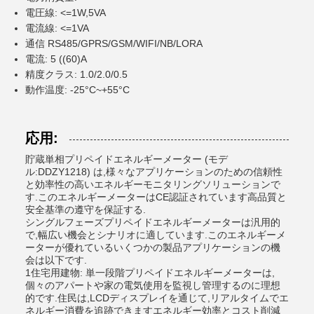
電圧線: <=1W,5VA
電流線: <=1VA
通信 RS485/GPRS/GSM/WIFI/NB/LORA
電流: 5 ((60)A
精度クラス: 1.0/2.0/0.5
動作温度: -25°C~+55°C
応用:
貯蔵単相プリペイドエネルギーメーター (モデ
ル:DDZY1218) は,様々なアプリケーションのための信頼性
と効率性の高いエネルギーモニタリングソリューションで
す.このエネルギーメーターはCE認証されています高品質と
安全基準の遵守を保証する.
シングルフェーズプリペイドエネルギーメーターは汎用的
で,幅広い機会とシナリオに適しています.このエネルギーメ
ーターが優れているいくつかの製品アプリケーションの機
会は以下です.
1住宅用建物: 単一段階プリペイドエネルギーメーターは,
個々のアパートや家の電気使用を監視し管理するのに理想
的です.住民は,LCDディスプレイを通じて,リアルタイムでエ
ネルギー消費を追跡できますエネルギー効率とコスト削減