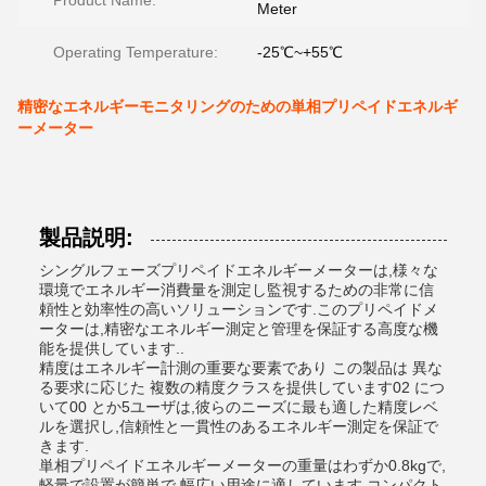
Product Name:
Meter
Operating Temperature:
-25℃~+55℃
精密なエネルギーモニタリングのための単相プリペイドエネルギ
ーメーター
製品説明:
シングルフェーズプリペイドエネルギーメーターは,様々な
環境でエネルギー消費量を測定し監視するための非常に信
頼性と効率性の高いソリューションです.このプリペイドメ
ーターは,精密なエネルギー測定と管理を保証する高度な機
能を提供しています..
精度はエネルギー計測の重要な要素であり この製品は 異な
る要求に応じた 複数の精度クラスを提供しています02 につ
いて00 とか5ユーザは,彼らのニーズに最も適した精度レベ
ルを選択し,信頼性と一貫性のあるエネルギー測定を保証で
きます.
単相プリペイドエネルギーメーターの重量はわずか0.8kgで,
軽量で設置が簡単で,幅広い用途に適しています.コンパクト